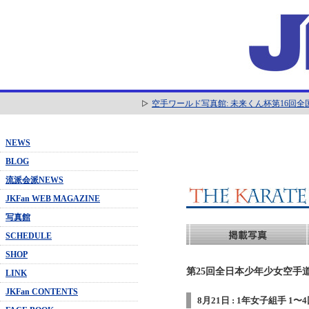
空手ワールド写真館: 未来くん杯第16回
NEWS
BLOG
流派会派NEWS
JKFan WEB MAGAZINE
写真館
SCHEDULE
SHOP
第25回全日本少年少女空手道
LINK
JKFan CONTENTS
8月21日 : 1年女子組手 1〜