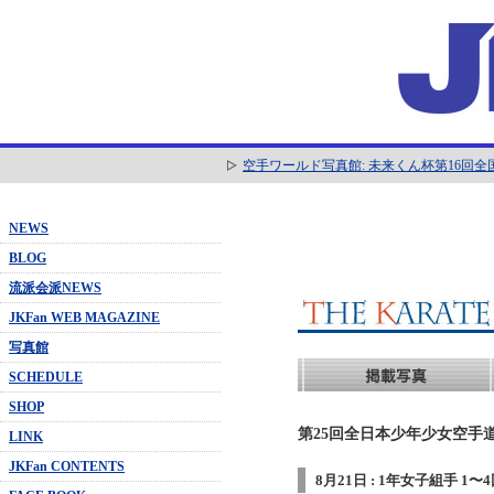
空手ワールド写真館: 未来くん杯第16回
NEWS
BLOG
流派会派NEWS
JKFan WEB MAGAZINE
写真館
SCHEDULE
SHOP
第25回全日本少年少女空手道
LINK
JKFan CONTENTS
8月21日 : 1年女子組手 1〜