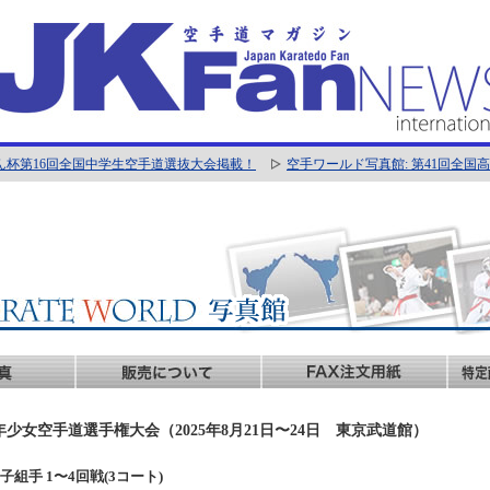
ん杯第16回全国中学生空手道選抜大会掲載！
空手ワールド写真館: 第41回全
年少女空手道選手権大会（2025年8月21日〜24日 東京武道館）
年女子組手 1〜4回戦(3コート)