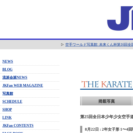
空手ワールド写真館: 未来くん杯第16回
NEWS
BLOG
流派会派NEWS
JKFan WEB MAGAZINE
写真館
SCHEDULE
SHOP
第25回全日本少年少女空手道
LINK
JKFan CONTENTS
8月22日 : 2年女子形 1〜4