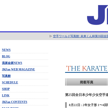
空手ワールド写真館: 未来くん杯第16回
NEWS
BLOG
流派会派NEWS
JKFan WEB MAGAZINE
写真館
SCHEDULE
SHOP
第25回全日本少年少女空手道
LINK
JKFan CONTENTS
8月22日 : 2年女子形 1〜4