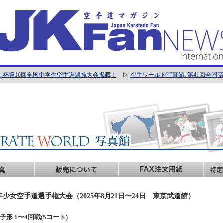
ん杯第16回全国中学生空手道選抜大会掲載！
空手ワールド写真館: 第41回全
年少女空手道選手権大会（2025年8月21日〜24日 東京武道館）
年男子形 1〜4回戦(5コート)