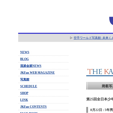
空手ワールド写真館: 未来く
NEWS
BLOG
流派会派NEWS
JKFan WEB MAGAZINE
写真館
SCHEDULE
SHOP
第25回全日本少
LINK
JKFan CONTENTS
8月22日 : 5