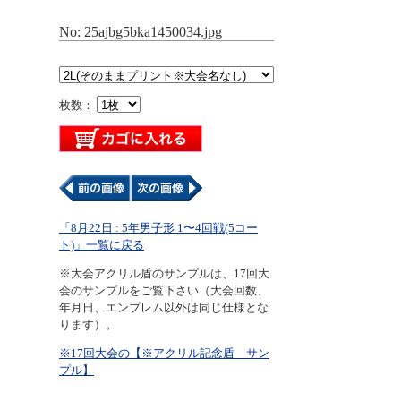
No: 25ajbg5bka1450034.jpg
枚数：
「8月22日 : 5年男子形 1〜4回戦(5コー
ト)」一覧に戻る
※大会アクリル盾のサンプルは、17回大
会のサンプルをご覧下さい（大会回数、
年月日、エンブレム以外は同じ仕様とな
ります）。
※17回大会の【※アクリル記念盾 サン
プル】