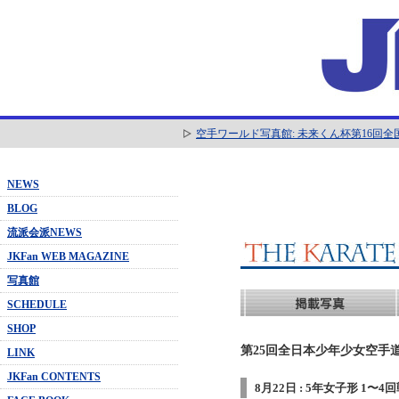
空手ワールド写真館: 未来くん杯第16回
NEWS
BLOG
流派会派NEWS
JKFan WEB MAGAZINE
写真館
SCHEDULE
SHOP
第25回全日本少年少女空手道
LINK
JKFan CONTENTS
8月22日 : 5年女子形 1〜4