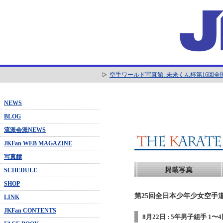
空手ワールド写真館: 未来くん杯第16回
NEWS
BLOG
流派会派NEWS
JKFan WEB MAGAZINE
写真館
SCHEDULE
SHOP
第25回全日本少年少女空手道
LINK
JKFan CONTENTS
8月22日 : 5年男子組手 1〜