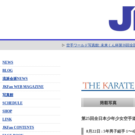
空手ワールド写真館: 未来くん杯第16回
NEWS
BLOG
流派会派NEWS
JKFan WEB MAGAZINE
写真館
SCHEDULE
SHOP
第25回全日本少年少女空手道
LINK
JKFan CONTENTS
8月22日 : 5年男子組手 1〜