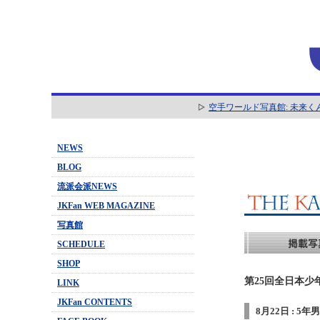
空手ワールド写真館: 未来く
NEWS
BLOG
流派会派NEWS
JKFan WEB MAGAZINE
写真館
SCHEDULE
SHOP
第25回全日本少
LINK
JKFan CONTENTS
8月22日 : 5