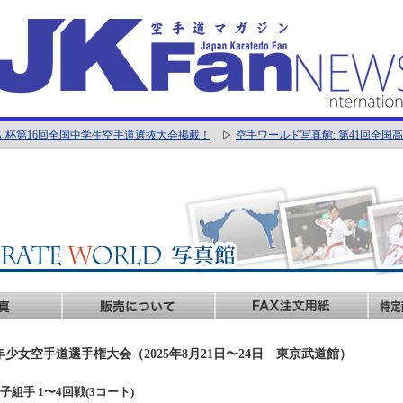
ん杯第16回全国中学生空手道選抜大会掲載！
空手ワールド写真館: 第41回全
年少女空手道選手権大会（2025年8月21日〜24日 東京武道館）
年男子組手 1〜4回戦(3コート)