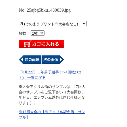
No: 25ajbg5bku1430039.jpg
枚数：
「8月22日 : 5年男子組手 1〜4回戦(3コー
ト)」一覧に戻る
※大会アクリル盾のサンプルは、17回大
会のサンプルをご覧下さい（大会回数、
年月日、エンブレム以外は同じ仕様とな
ります）。
※17回大会の【※アクリル記念盾 サン
プル】