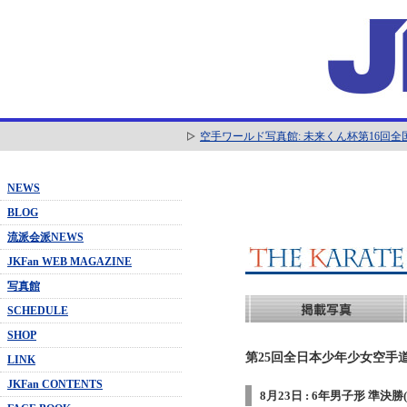
空手ワールド写真館: 未来くん杯第16回
NEWS
BLOG
流派会派NEWS
JKFan WEB MAGAZINE
写真館
SCHEDULE
SHOP
第25回全日本少年少女空手道
LINK
JKFan CONTENTS
8月23日 : 6年男子形 準決勝