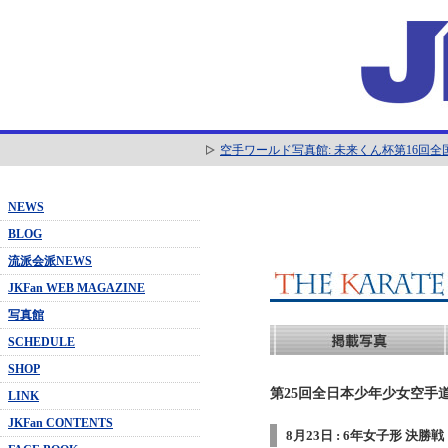
空手ワールド写真館: 未来くん杯第16回
NEWS
BLOG
流派会派NEWS
JKFan WEB MAGAZINE
写真館
SCHEDULE
SHOP
第25回全日本少年少女空手道
LINK
JKFan CONTENTS
8月23日 : 6年女子形 決勝戦