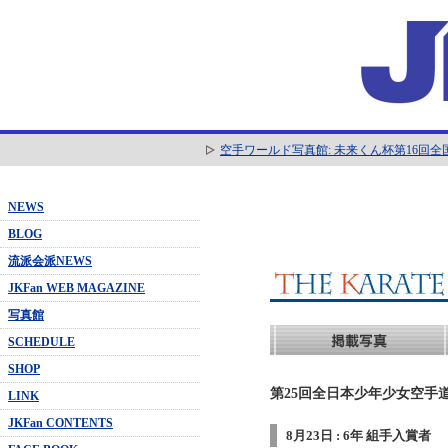
空手ワールド写真館: 未来くん杯第16回
NEWS
BLOG
流派会派NEWS
JKFan WEB MAGAZINE
写真館
SCHEDULE
SHOP
第25回全日本少年少女空手道
LINK
JKFan CONTENTS
8月23日 : 6年 組手入賞者