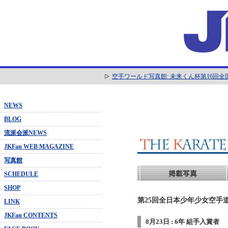
空手ワールド写真館: 未来くん杯第16回
NEWS
BLOG
流派会派NEWS
JKFan WEB MAGAZINE
写真館
SCHEDULE
SHOP
第25回全日本少年少女空手道
LINK
JKFan CONTENTS
8月23日 : 6年 組手入賞者