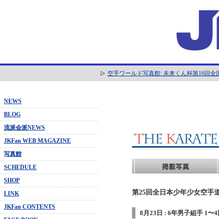
空手ワールド写真館: 未来くん杯第16回
NEWS
BLOG
流派会派NEWS
JKFan WEB MAGAZINE
写真館
SCHEDULE
SHOP
第25回全日本少年少女空手道
LINK
JKFan CONTENTS
8月23日 : 6年男子組手 1〜