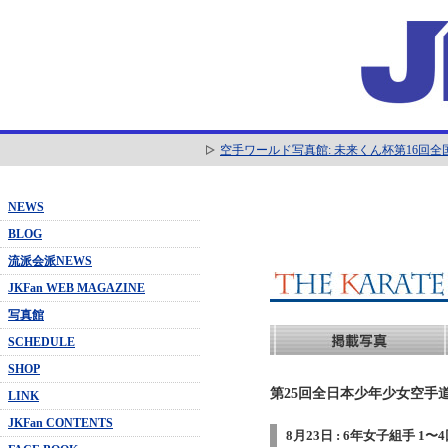
空手ワールド写真館: 未来くん杯第16回
NEWS
BLOG
流派会派NEWS
JKFan WEB MAGAZINE
写真館
SCHEDULE
SHOP
第25回全日本少年少女空手道
LINK
JKFan CONTENTS
8月23日 : 6年女子組手 1〜