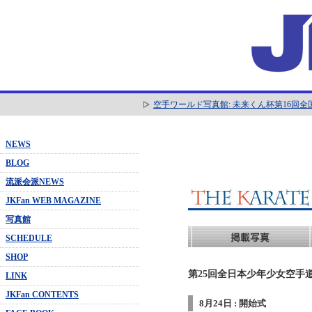
空手ワールド写真館: 未来くん杯第16回
NEWS
BLOG
流派会派NEWS
JKFan WEB MAGAZINE
写真館
SCHEDULE
SHOP
第25回全日本少年少女空手道
LINK
JKFan CONTENTS
8月24日 : 開始式