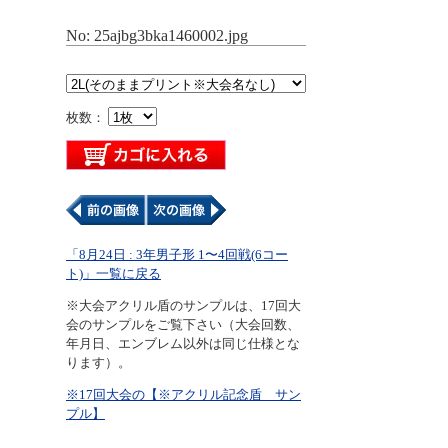
No: 25ajbg3bka1460002.jpg
枚数：
「8月24日 : 3年男子形 1〜4回戦(6コー
ト)」一覧に戻る
※大会アクリル盾のサンプルは、17回大
会のサンプルをご覧下さい（大会回数、
年月日、エンブレム以外は同じ仕様とな
ります）。
※17回大会の【※アクリル記念盾 サン
プル】