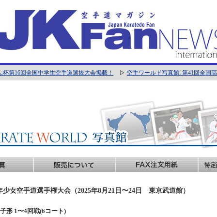
ん杯第16回全国中学生空手道選抜大会掲載！
空手ワールド写真館: 第41回全
年少女空手道選手権大会（2025年8月21日〜24日 東京武道館）
年男子形 1〜4回戦(6コート)