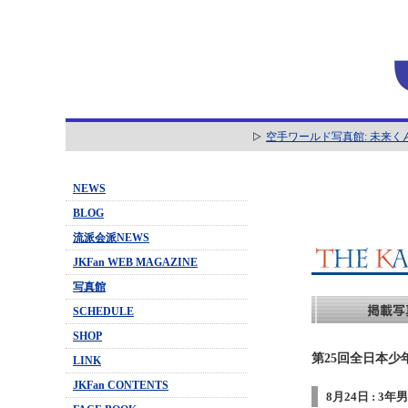
空手ワールド写真館: 未来く
NEWS
BLOG
流派会派NEWS
JKFan WEB MAGAZINE
写真館
SCHEDULE
SHOP
第25回全日本少
LINK
JKFan CONTENTS
8月24日 : 3