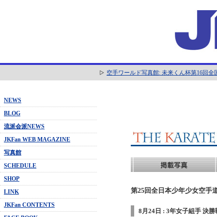
空手ワールド写真館: 未来くん杯第16回
NEWS
BLOG
流派会派NEWS
JKFan WEB MAGAZINE
写真館
SCHEDULE
SHOP
第25回全日本少年少女空手道
LINK
JKFan CONTENTS
8月24日 : 3年女子組手 決勝