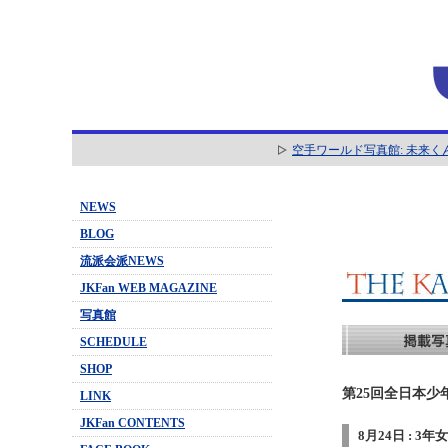
空手ワールド写真館: 未来く
NEWS
BLOG
流派会派NEWS
JKFan WEB MAGAZINE
写真館
SCHEDULE
SHOP
第25回全日本少
LINK
JKFan CONTENTS
8月24日 : 3