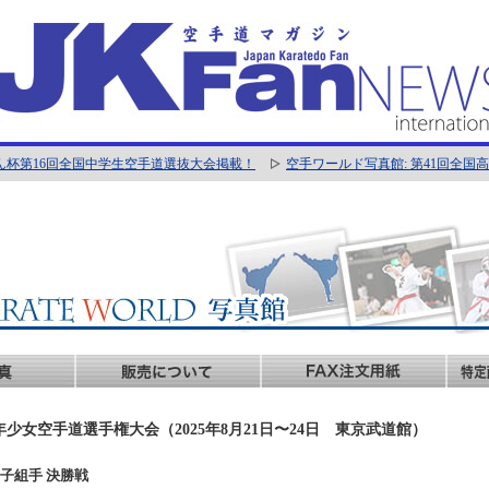
ん杯第16回全国中学生空手道選抜大会掲載！
空手ワールド写真館: 第41回全
年少女空手道選手権大会（2025年8月21日〜24日 東京武道館）
年女子組手 決勝戦