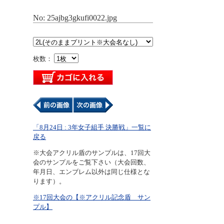
No: 25ajbg3gkufi0022.jpg
枚数：
「8月24日 : 3年女子組手 決勝戦」一覧に
戻る
※大会アクリル盾のサンプルは、17回大
会のサンプルをご覧下さい（大会回数、
年月日、エンブレム以外は同じ仕様とな
ります）。
※17回大会の【※アクリル記念盾 サン
プル】