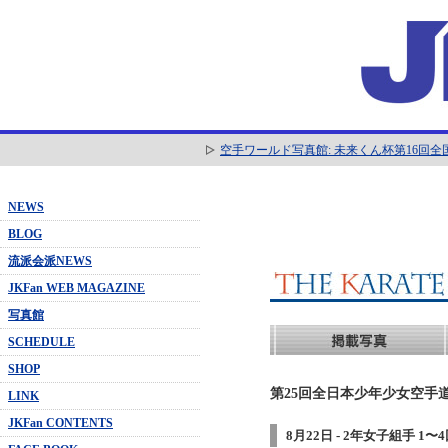
空手ワールド写真館: 未来くん杯第16回
NEWS
BLOG
流派会派NEWS
JKFan WEB MAGAZINE
写真館
SCHEDULE
SHOP
第25回全日本少年少女空手道
LINK
JKFan CONTENTS
8月22日 - 2年女子組手 1〜