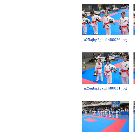
a25ajbg2gku1480026.jpg
a25ajbg2gku1480031.jpg