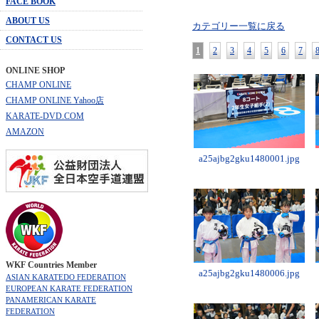
FACE BOOK
ABOUT US
カテゴリー一覧に戻る
CONTACT US
1
2
3
4
5
6
7
ONLINE SHOP
CHAMP ONLINE
CHAMP ONLINE Yahoo店
KARATE-DVD.COM
AMAZON
a25ajbg2gku1480001.jpg
WKF Countries Member
a25ajbg2gku1480006.jpg
ASIAN KARATEDO FEDERATION
EUROPEAN KARATE FEDERATION
PANAMERICAN KARATE
FEDERATION