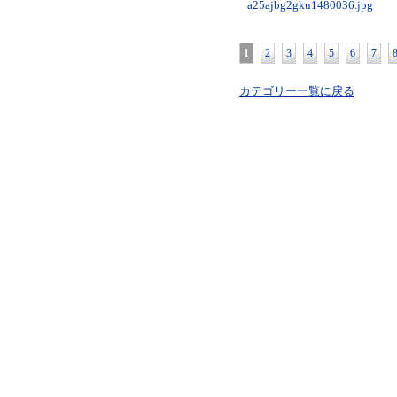
a25ajbg2gku1480036.jpg
1
2
3
4
5
6
7
カテゴリー一覧に戻る