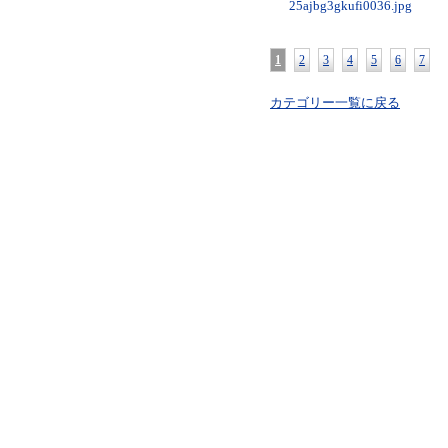
25ajbg3gkufi0036.jpg
1
2
3
4
5
6
7
カテゴリー一覧に戻る