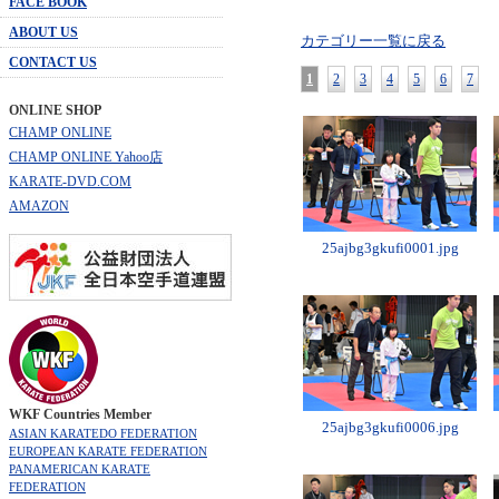
FACE BOOK
ABOUT US
カテゴリー一覧に戻る
CONTACT US
1
2
3
4
5
6
7
ONLINE SHOP
CHAMP ONLINE
CHAMP ONLINE Yahoo店
KARATE-DVD.COM
AMAZON
25ajbg3gkufi0001.jpg
WKF Countries Member
25ajbg3gkufi0006.jpg
ASIAN KARATEDO FEDERATION
EUROPEAN KARATE FEDERATION
PANAMERICAN KARATE
FEDERATION