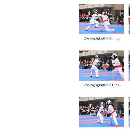
25ajbg3gkufi0026.jpg
25ajbg3gkufi0031.jpg