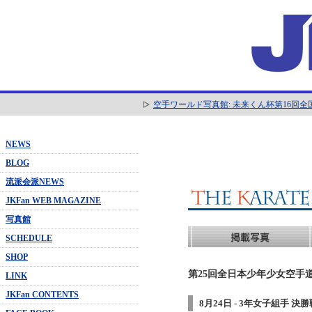
空手ワールド写真館: 未来くん杯第16回
NEWS
BLOG
流派会派NEWS
JKFan WEB MAGAZINE
写真館
SCHEDULE
SHOP
第25回全日本少年少女空手道
LINK
JKFan CONTENTS
8月24日 - 3年女子組手 決