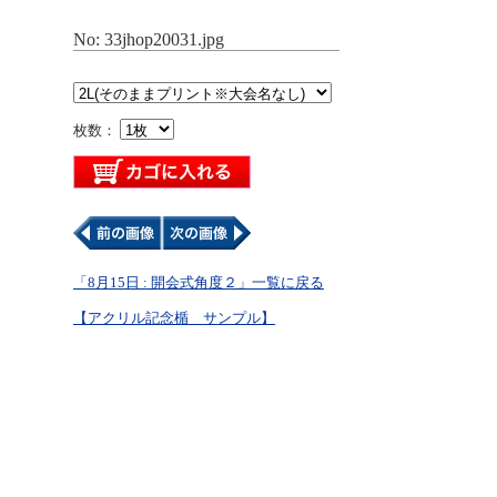
No: 33jhop20031.jpg
枚数：
「8月15日 : 開会式角度２」一覧に戻る
【アクリル記念楯 サンプル】