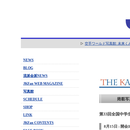
空手ワールド写真館: 未来く
NEWS
BLOG
流派会派NEWS
JKFan WEB MAGAZINE
写真館
SCHEDULE
SHOP
第33回全国中学
LINK
JKFan CONTENTS
8月15日 : 開