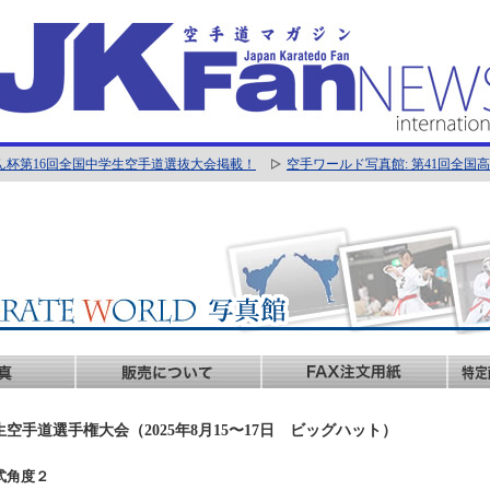
ん杯第16回全国中学生空手道選抜大会掲載！
空手ワールド写真館: 第41回全
生空手道選手権大会（2025年8月15〜17日 ビッグハット）
会式角度２