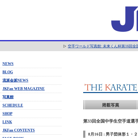
空手ワールド写真館: 未来くん杯第16回
NEWS
BLOG
流派会派NEWS
JKFan WEB MAGAZINE
写真館
SCHEDULE
SHOP
第33回全国中学生空手道選手
LINK
JKFan CONTENTS
8月16日 : 男子団体形１・