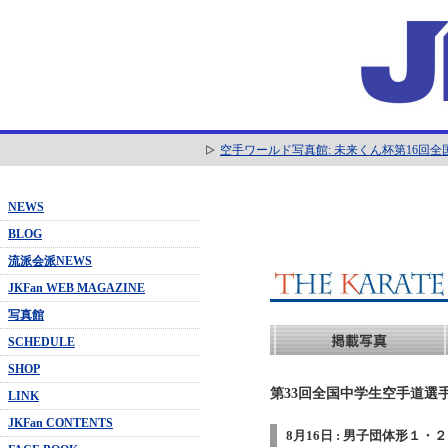
空手ワールド写真館: 未来くん杯第16回
NEWS
BLOG
流派会派NEWS
JKFan WEB MAGAZINE
写真館
SCHEDULE
SHOP
第33回全国中学生空手道選手
LINK
JKFan CONTENTS
8月16日 : 男子団体形１・