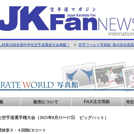
ん杯第16回全国中学生空手道選抜大会掲載！
空手ワールド写真館: 第41回全
生空手道選手権大会（2025年8月15〜17日 ビッグハット）
女子団体形３・４回戦CDコート