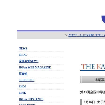
空手ワールド写真館: 未来く
NEWS
BLOG
流派会派NEWS
JKFan WEB MAGAZINE
写真館
SCHEDULE
SHOP
第33回全国中学
LINK
JKFan CONTENTS
8月16日 : 