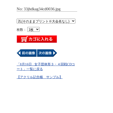
No: 33jhdkag34cd0036.jpg
枚数：
「8月16日 : 女子団体形３・４回戦CDコ
ート」一覧に戻る
【アクリル記念楯 サンプル】