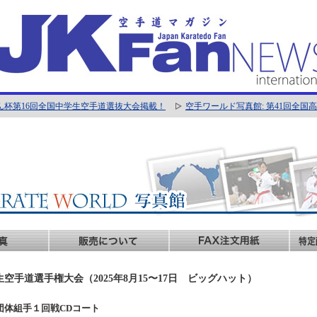
ん杯第16回全国中学生空手道選抜大会掲載！
空手ワールド写真館: 第41回全
生空手道選手権大会（2025年8月15〜17日 ビッグハット）
男子団体組手１回戦CDコート