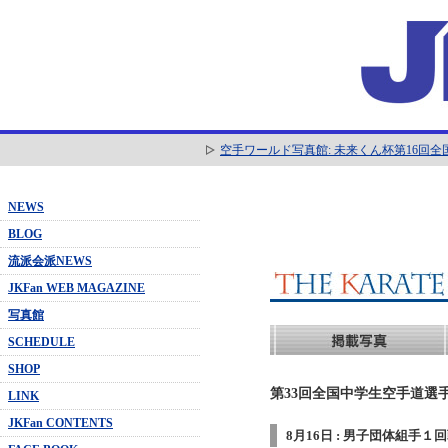
空手ワールド写真館: 未来くん杯第16回
NEWS
BLOG
流派会派NEWS
JKFan WEB MAGAZINE
写真館
SCHEDULE
SHOP
第33回全国中学生空手道選手
LINK
JKFan CONTENTS
8月16日 : 男子団体組手１