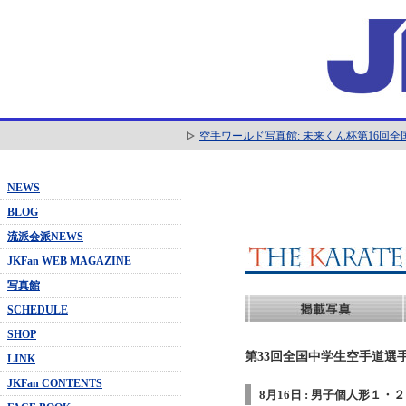
空手ワールド写真館: 未来くん杯第16回
NEWS
BLOG
流派会派NEWS
JKFan WEB MAGAZINE
写真館
SCHEDULE
SHOP
第33回全国中学生空手道選手
LINK
JKFan CONTENTS
8月16日 : 男子個人形１・