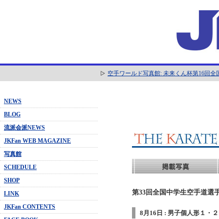
空手ワールド写真館: 未来くん杯第16回
NEWS
BLOG
流派会派NEWS
JKFan WEB MAGAZINE
写真館
SCHEDULE
SHOP
第33回全国中学生空手道選手
LINK
JKFan CONTENTS
8月16日 : 男子個人形１・