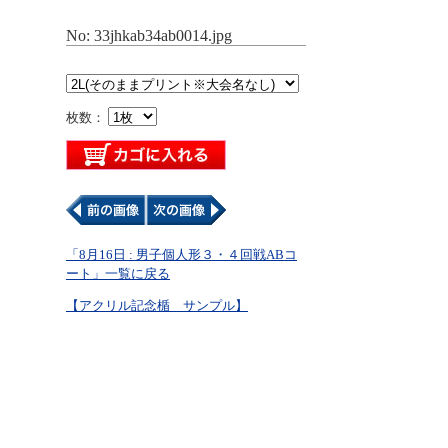
No: 33jhkab34ab0014.jpg
枚数：
「8月16日 : 男子個人形３・４回戦ABコ
ート」一覧に戻る
【アクリル記念楯 サンプル】