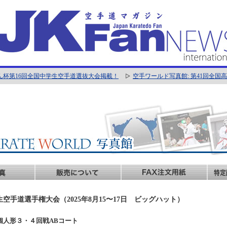
ん杯第16回全国中学生空手道選抜大会掲載！
空手ワールド写真館: 第41回全
生空手道選手権大会（2025年8月15〜17日 ビッグハット）
男子個人形３・４回戦ABコート