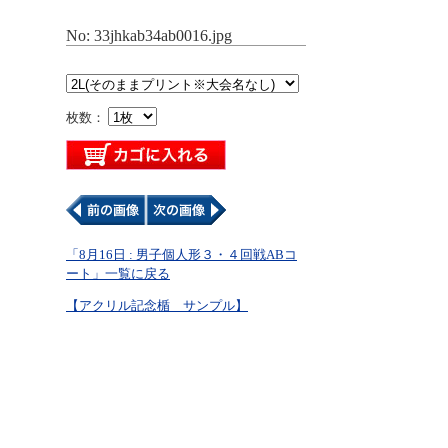
No: 33jhkab34ab0016.jpg
枚数：
「8月16日 : 男子個人形３・４回戦ABコ
ート」一覧に戻る
【アクリル記念楯 サンプル】