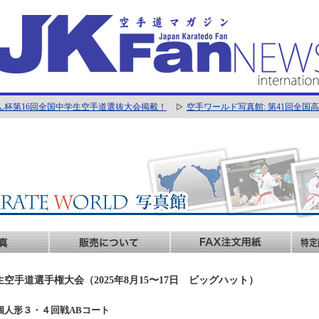
ん杯第16回全国中学生空手道選抜大会掲載！
空手ワールド写真館: 第41回全
生空手道選手権大会（2025年8月15〜17日 ビッグハット）
男子個人形３・４回戦ABコート