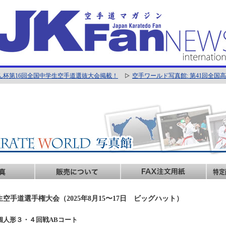
ん杯第16回全国中学生空手道選抜大会掲載！
空手ワールド写真館: 第41回全
生空手道選手権大会（2025年8月15〜17日 ビッグハット）
男子個人形３・４回戦ABコート