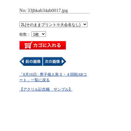
No: 33jhkab34ab0017.jpg
枚数：
「8月16日 : 男子個人形３・４回戦ABコ
ート」一覧に戻る
【アクリル記念楯 サンプル】