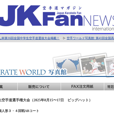
ん杯第16回全国中学生空手道選抜大会掲載！
空手ワールド写真館: 第41回全
生空手道選手権大会（2025年8月15〜17日 ビッグハット）
男子個人形３・４回戦ABコート