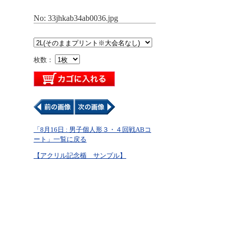
No: 33jhkab34ab0036.jpg
枚数：
「8月16日 : 男子個人形３・４回戦ABコ
ート」一覧に戻る
【アクリル記念楯 サンプル】