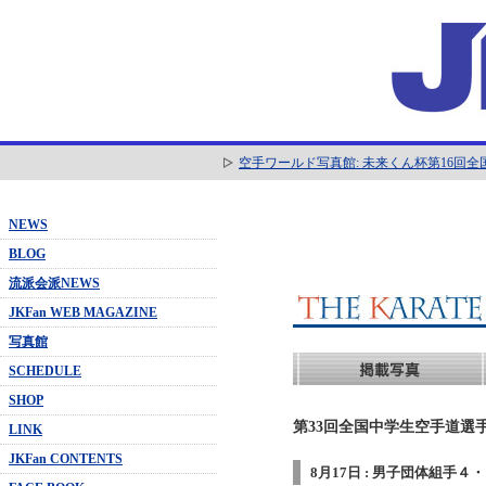
空手ワールド写真館: 未来くん杯第16回
NEWS
BLOG
流派会派NEWS
JKFan WEB MAGAZINE
写真館
SCHEDULE
SHOP
第33回全国中学生空手道選手
LINK
JKFan CONTENTS
8月17日 : 男子団体組手４