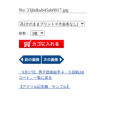
No: 33jhdkub45ab0017.jpg
枚数：
「8月17日 : 男子団体組手４・５回戦AB
コート」一覧に戻る
【アクリル記念楯 サンプル】