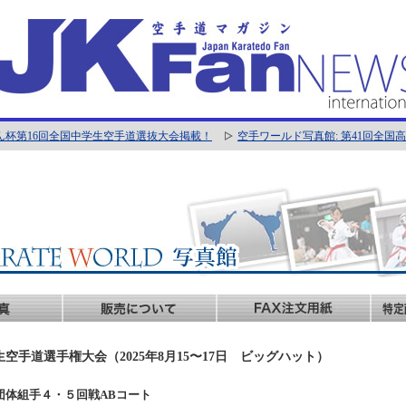
ん杯第16回全国中学生空手道選抜大会掲載！
空手ワールド写真館: 第41回全
生空手道選手権大会（2025年8月15〜17日 ビッグハット）
男子団体組手４・５回戦ABコート