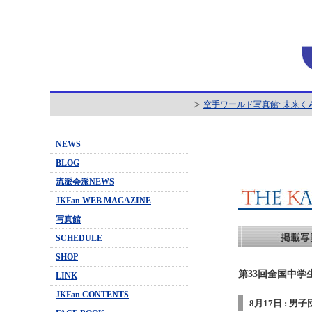
空手ワールド写真館: 未来く
NEWS
BLOG
流派会派NEWS
JKFan WEB MAGAZINE
写真館
SCHEDULE
SHOP
第33回全国中学
LINK
JKFan CONTENTS
8月17日 : 