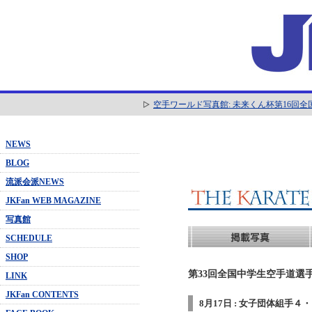
空手ワールド写真館: 未来くん杯第16回
NEWS
BLOG
流派会派NEWS
JKFan WEB MAGAZINE
写真館
SCHEDULE
SHOP
第33回全国中学生空手道選手
LINK
JKFan CONTENTS
8月17日 : 女子団体組手４