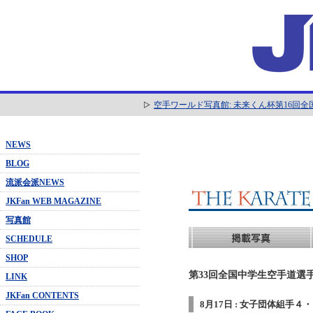
空手ワールド写真館: 未来くん杯第16回
NEWS
BLOG
流派会派NEWS
JKFan WEB MAGAZINE
写真館
SCHEDULE
SHOP
第33回全国中学生空手道選手
LINK
JKFan CONTENTS
8月17日 : 女子団体組手４