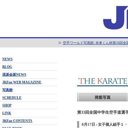
空手ワールド写真館: 未来くん杯第16回
NEWS
BLOG
流派会派NEWS
JKFan WEB MAGAZINE
写真館
SCHEDULE
SHOP
第33回全国中学生空手道選手
LINK
JKFan CONTENTS
8月17日 : 女子個人組手