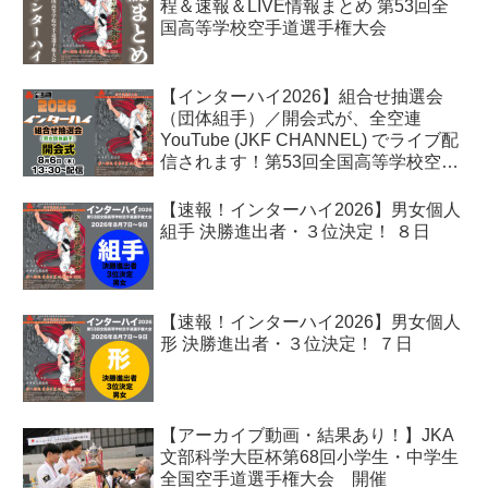
程＆速報＆LIVE情報まとめ 第53回全
国高等学校空手道選手権大会
【インターハイ2026】組合せ抽選会
（団体組手）／開会式が、全空連
YouTube (JKF CHANNEL) でライブ配
信されます！第53回全国高等学校空手
道選手権大会
【速報！インターハイ2026】男女個人
組手 決勝進出者・３位決定！ ８日
【速報！インターハイ2026】男女個人
形 決勝進出者・３位決定！ ７日
【アーカイブ動画・結果あり！】JKA
文部科学大臣杯第68回小学生・中学生
全国空手道選手権大会 開催