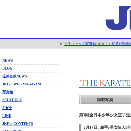
空手ワールド写真館: 未来くん杯第16回
NEWS
BLOG
流派会派NEWS
JKFan WEB MAGAZINE
写真館
SCHEDULE
SHOP
第3回全日本少年少女空手道選
LINK
JKFan CONTENTS
2月17日 : 組手: 男女個人1