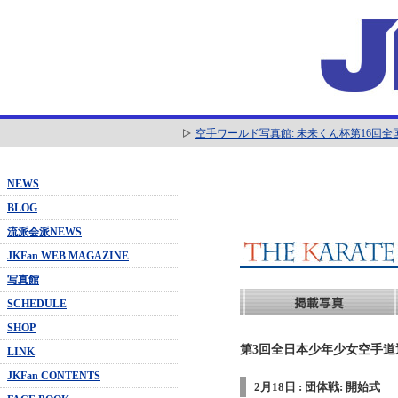
空手ワールド写真館: 未来くん杯第16回
NEWS
BLOG
流派会派NEWS
JKFan WEB MAGAZINE
写真館
SCHEDULE
SHOP
第3回全日本少年少女空手道選
LINK
JKFan CONTENTS
2月18日 : 団体戦: 開始式