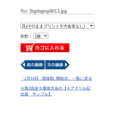
No: 3bgsbgrop0013.jpg
枚数：
「2月18日 : 団体戦: 開始式」一覧に戻る
※第2回全少選抜大会の【※アクリル記
念盾 サンプル】