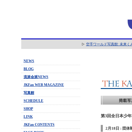
空手ワールド写真館: 未来く
NEWS
BLOG
流派会派NEWS
JKFan WEB MAGAZINE
写真館
SCHEDULE
SHOP
第3回全日本少年
LINK
JKFan CONTENTS
2月18日 : 団体