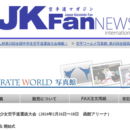
ん杯第16回全国中学生空手道選抜大会掲載！
空手ワールド写真館: 第41回全
少女空手道選抜大会（2024年2月16日〜18日 函館アリーナ）
戦: 開始式