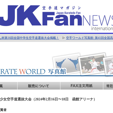
ん杯第16回全国中学生空手道選抜大会掲載！
空手ワールド写真館: 第41回全
少女空手道選抜大会（2024年2月16日〜18日 函館アリーナ）
 入賞者