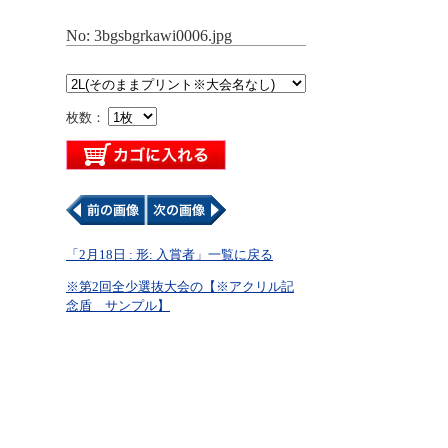
No: 3bgsbgrkawi0006.jpg
枚数：
「2月18日 : 形: 入賞者」一覧に戻る
※第2回全少選抜大会の【※アクリル記
念盾 サンプル】