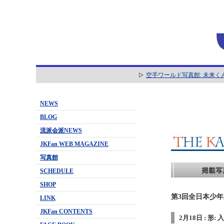
空手ワールド写真館: 未来く
NEWS
BLOG
流派会派NEWS
JKFan WEB MAGAZINE
写真館
SCHEDULE
SHOP
第3回全日本少年
LINK
JKFan CONTENTS
2月18日 : 形: