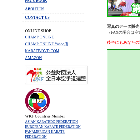
FACE BOOK
ABOUT US
CONTACT US
写真のデータ販売
ONLINE SHOP
（FAXの場合は
CHAMP ONLINE
後半にもあなたの
CHAMP ONLINE Yahoo店
KARATE-DVD.COM
AMAZON
WKF Countries Member
ASIAN KARATEDO FEDERATION
EUROPEAN KARATE FEDERATION
PANAMERICAN KARATE
FEDERATION