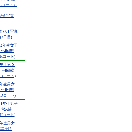
Gコート）
記念写真
タジオ写真
(3日目)
・2年生女子
1〜4回戦
FHコート)
4年生男女
1〜4回戦
BDコート)
6年生男女
1〜4回戦
BDコート)
・4年生男子
準決勝
FHコート)
6年生男女
準決勝