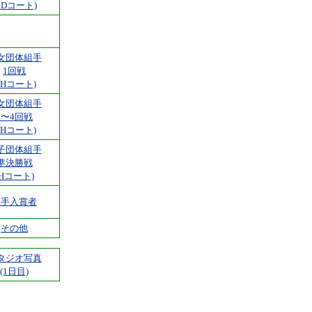
BDコート)
女団体組手
1回戦
FHコート)
女団体組手
2〜4回戦
FHコート)
子団体組手
準決勝戦
(Hコート)
組手入賞者
その他
タジオ写真
(1日目)