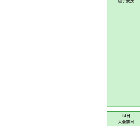
組手競技
14日
大会前日