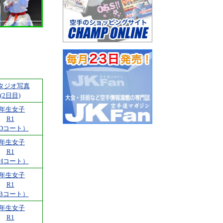
タジオ写真
(2日目)
1年生女子
R1
Dコート）
2年生女子
R1
Hコート）
3年生女子
R1
Bコート）
4年生女子
R1