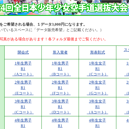
をご希望される場合、１データ3,000円になります。
空いているスペースに「データ販売希望」とご記載ください。）
写真がある場合があります！各フォルダ最後までご覧ください。
ス
開会式
形入賞者
形表彰式
1年生男子
1年生男子
1年生女子
R1
R1
R1
（Aコート）
（Bコート）
（Cコート）
（
2年生男子
2年生男子
2年生女子
R1
R1
R1
（Eコート）
（Fコート）
（Gコート）
（
3年生男子
3年生男子
3年生女子
R1
R1
R1
（Cコート）
（Dコート）
（Aコート）
（
4年生男子
4年生男子
4年生女子
R1
R1
R1