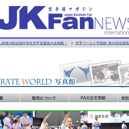
ん杯第16回全国中学生空手道選抜大会掲載！
空手ワールド写真館: 第41回全