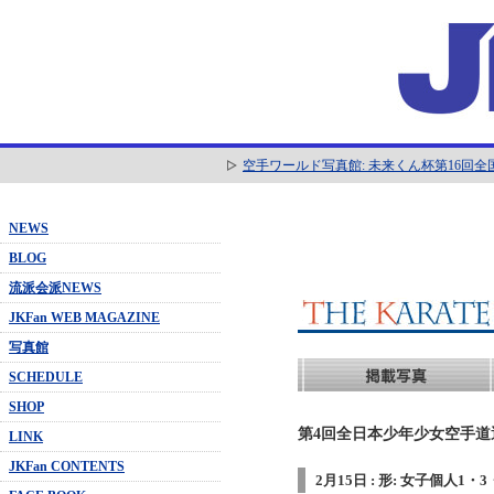
空手ワールド写真館: 未来くん杯第16回
NEWS
BLOG
流派会派NEWS
JKFan WEB MAGAZINE
写真館
SCHEDULE
SHOP
第4回全日本少年少女空手道選抜
LINK
JKFan CONTENTS
2月15日 : 形: 女子個人1