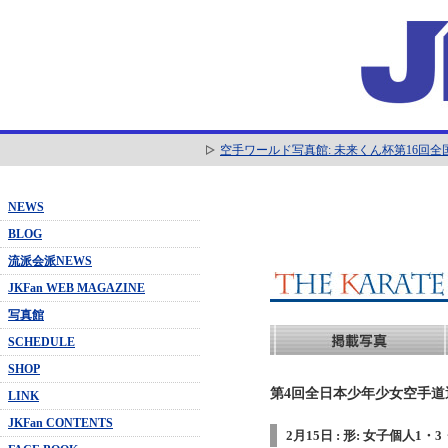
空手ワールド写真館: 未来くん杯第16回
NEWS
BLOG
流派会派NEWS
JKFan WEB MAGAZINE
写真館
SCHEDULE
SHOP
第4回全日本少年少女空手道選抜
LINK
JKFan CONTENTS
2月15日 : 形: 女子個人1