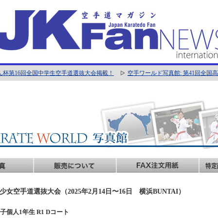
ん杯第16回全国中学生空手道選抜大会掲載！
空手ワールド写真館: 第41回全
女空手道選抜大会（2025年2月14日〜16日 横浜BUNTAI）
 女子個人1年生 R1 Dコート