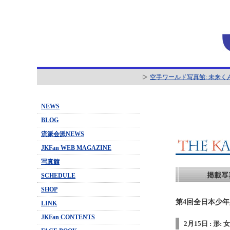
空手ワールド写真館: 未来く
NEWS
BLOG
流派会派NEWS
JKFan WEB MAGAZINE
写真館
SCHEDULE
SHOP
第4回全日本少年少
LINK
JKFan CONTENTS
2月15日 : 形: