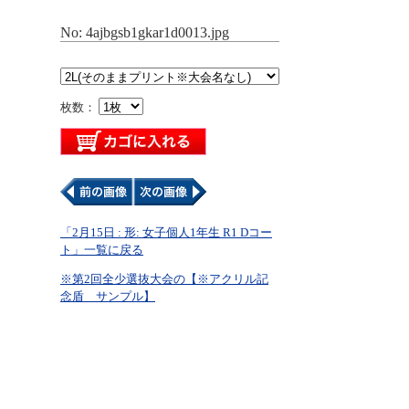
No: 4ajbgsb1gkar1d0013.jpg
枚数：
「2月15日 : 形: 女子個人1年生 R1 Dコー
ト」一覧に戻る
※第2回全少選抜大会の【※アクリル記
念盾 サンプル】