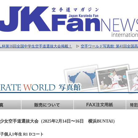
ん杯第16回全国中学生空手道選抜大会掲載！
空手ワールド写真館: 第41回全
女空手道選抜大会（2025年2月14日〜16日 横浜BUNTAI）
 女子個人1年生 R1 Dコート