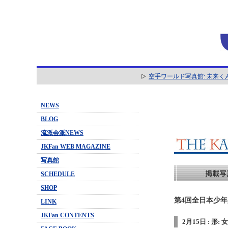
空手ワールド写真館: 未来く
NEWS
BLOG
流派会派NEWS
JKFan WEB MAGAZINE
写真館
SCHEDULE
SHOP
第4回全日本少年少
LINK
JKFan CONTENTS
2月15日 : 形: