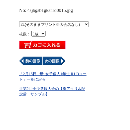
No: 4ajbgsb1gkar1d0015.jpg
枚数：
「2月15日 : 形: 女子個人1年生 R1 Dコー
ト」一覧に戻る
※第2回全少選抜大会の【※アクリル記
念盾 サンプル】