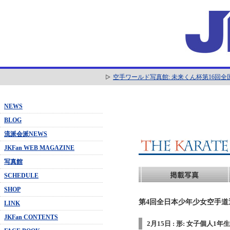
空手ワールド写真館: 未来くん杯第16回
NEWS
BLOG
流派会派NEWS
JKFan WEB MAGAZINE
写真館
SCHEDULE
SHOP
第4回全日本少年少女空手道選抜
LINK
JKFan CONTENTS
2月15日 : 形: 女子個人1年生